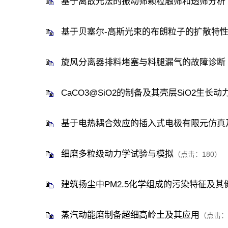
基于离散元法的振动筛颗粒触筛和透筛分析
基于贝塞尔-高斯光束的布朗粒子的扩散特
旋风分离器排料堵塞与料腿漏气的故障诊断
CaCO3@SiO2的制备及其壳层SiO2生长
基于电热耦合效应的插入式电极有限元仿真
细磨多粒级动力学试验与模拟
（点击：
180
）
建筑扬尘中PM2.5化学组成的污染特征及
蒸汽动能磨制备超细高岭土及其应用
（点击：