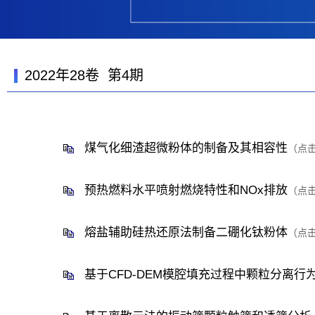
2022年28卷 第4期
煤气化细渣超微粉体的制备及其相容性
（点
预热燃料水平喷射燃烧特性和NOx排放
（点
熔盐辅助硅热还原法制备二硼化钛粉体
（点
基于CFD-DEM模腔填充过程中颗粒分离行