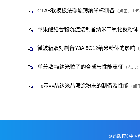
CTAB软模板法碳酸锶纳米棒制备
（点击：
145
苹果酸络合物沉淀法制备纳米二氧化钛粉体
微波辐照对制备Y3Al5O12纳米粉体的影响
（
单分散Fe纳米粒子的合成与性能表征
（点击
Fe基非晶纳米晶喷涂粉末的制备及性能
（点
网站版权©中国