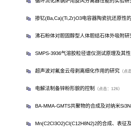
循环流化床锅炉用旋风分离器性能的实验研
掺钇(Ba,Ca)(Ti,Zr)O3电容器陶瓷抗还原性
沸石粉体对胆固醇型人体胆结石体外吸附研
SMPS-3936气溶胶粒径谱仪测试原理及其
超声波对氟金云母剥离细化作用的研究
（点
电解法制备锌粉形貌的控制
（点击：
126
）
BA-MMA-GMTS共聚物的合成及对纳米Si3
Mn(C2Cl3O2)Cl(C12H8N2)2的合成