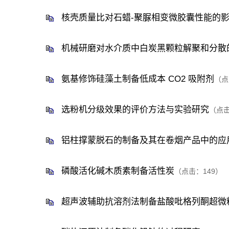
核壳质量比对石蜡-聚脲相变微胶囊性能的
机械研磨对水介质中白炭黑颗粒解聚和分散
氨基修饰硅藻土制备低成本 CO2 吸附剂
（点
选粉机分级效果的评价方法与实验研究
（点
铝柱撑蒙脱石的制备及其在卷烟产品中的应
磷酸活化碱木质素制备活性炭
（点击：
149
）
超声波辅助抗溶剂法制备盐酸吡格列酮超微