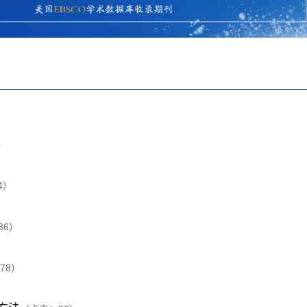
）
4
）
36
）
78
）