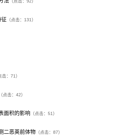
方法
（点击：
92
）
特征
（点击：
131
）
）
点击：
71
）
（点击：
42
）
表面积的影响
（点击：
51
）
测二恶英前体物
（点击：
87
）