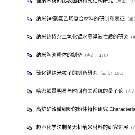
镍纳米粉的比表面积和孔结构研究
（点击：
10
纳米锌/聚氯乙烯复合材料的研制和表征
（点
纳米锦掺杂二氧化锡水悬浮液性质的研究
（
纳米陶瓷粉体的制备
（点击：
170
）
硫化铜纳米粒子的制备研究
（点击：
106
）
哈密顿量明显与时间有关系统的量子论
（点
高炉矿渣微细粉的粉体特性研究 Characteristics of G
超声化学法制备无机纳米材料的研究进展
（