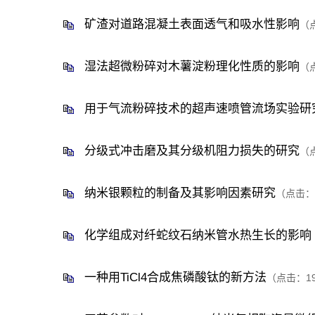
矿渣对道路混凝土表面透气和吸水性影响
（
湿法超微粉碎对木薯淀粉理化性质的影响
（
用于气流粉碎技术的超声速喷管流场实验研
分级式冲击磨及其分级机阻力损失的研究
（
纳米银颗粒的制备及其影响因素研究
（点击：
化学组成对纤蛇纹石纳米管水热生长的影响
一种用TiCl4合成焦磷酸钛的新方法
（点击：
1