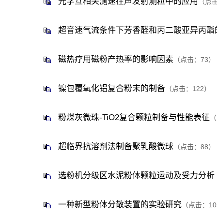
光学互相关测速在声发射测粒中的应用
（点
超音速气流条件下芳香醛和丙二酸亚异丙酯
磁热疗用磁粉产热率的影响因素
（点击：
73
）
镍包覆氧化铝复合粉末的制备
（点击：
122
）
粉煤灰微珠-TiO2复合颗粒制备与性能表征
（
超临界抗溶剂法制备聚乳酸微球
（点击：
88
）
选粉机分级区水泥粉体颗粒运动及受力分析
一种新型粉体分散装置的实验研究
（点击：
10