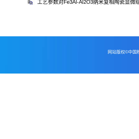
工艺参数对Fe3Al-Al2O3纳米复相陶瓷显
网站版权©中国