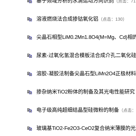
基于频域分析的水滴运动方向识别
（点击：
71
溶液燃烧法合成掺钴氧化铝
（点击：
130
）
尖晶石相型LiM0.2Mn1.8O4(M=Mg、
尿素-过氧化氢混合模板法合成介孔二氧化
溶胶-凝胶法制备尖晶石型LiMn2O4正极材料
掺杂纳米TiO2粉体的制备及其光电性能研究
电子级高纯超细结晶型硅微粉的制备
（点击：
玻璃基TiO2-Fe2O3-CeO2复合纳米薄膜