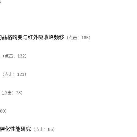
）
Cd)相的晶格畸变与红外吸收峰频移
（点击：
165
）
硅
（点击：
132
）
（点击：
121
）
（点击：
78
）
80
）
的光催化性能研究
（点击：
85
）