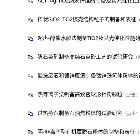
ACF-Ag-TiO2纳米纤维的制备及其光催化性
棒状SiO2-TiO2核壳结构粒子的制备和表征
超声-醇盐水解法制备TiO2及其光催化性能
脉石英矿制备高纯石英砂工艺的试验研究
（
酸洗废液和镀锌废渣制备锰锌铁氧体粉体的
热等离子法制备高致密球形钼粉颗粒
（点击：
过热蒸汽制备石油焦粉体的试验研究
（点击：
阴-非离子型有机蒙脱石粉体的制备和表征
（