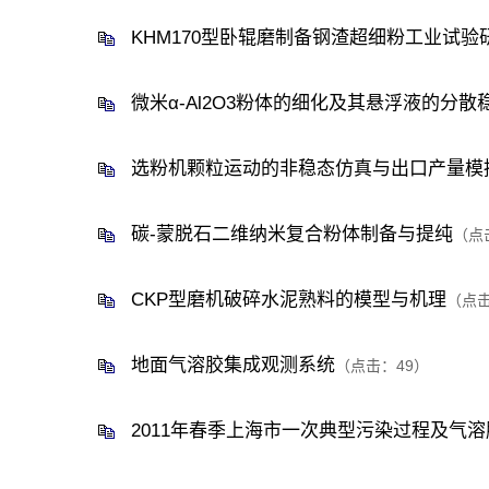
KHM170型卧辊磨制备钢渣超细粉工业试验
微米α-Al2O3粉体的细化及其悬浮液的分散
选粉机颗粒运动的非稳态仿真与出口产量模
碳-蒙脱石二维纳米复合粉体制备与提纯
（点
CKP型磨机破碎水泥熟料的模型与机理
（点
地面气溶胶集成观测系统
（点击：
49
）
2011年春季上海市一次典型污染过程及气