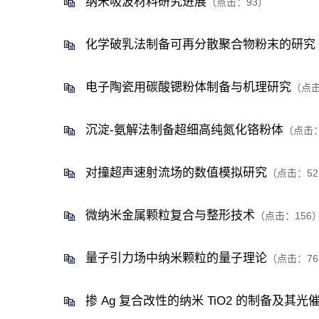
纳米吸波材料研究进展
（点击：
93
）
化学破乳法制备可再分散聚合物粉末的研究
电子陶瓷用碳酸锶粉体制备与机理研究
（点
沉淀-氨解法制备超细高纯氮化铬粉体
（点击
对撞超声速射流场的数值模拟研究
（点击：
52
微纳米金属颗粒复合与整形技术
（点击：
156
量子引力场中纳米颗粒的量子理论
（点击：
76
掺 Ag 复合改性的纳米 TiO2 的制备及其光