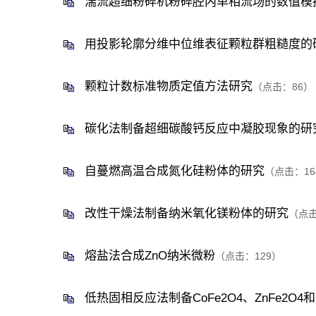
湍流超细粉碎机粉碎腔内单相流场的数值模
用投影轮廓分维中位维表征颗粒群粗糙度的
颗粒计数标准物质定值方法研究
（点击：
86
）
碳化法制备超细碳酸钙反应中凝胶现象的研
自蔓燃高温合成氮化硅粉体的研究
（点击：
16
改性干燥法制备纳米氧化镁粉体的研究
（点
熔盐法合成ZnO纳米微粉
（点击：
129
）
低热固相反应法制备CoFe2O4、ZnFe2O4和C