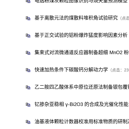
电选粉煤灰颗粒图像识别与烧失量预测模型
基于离散元法的煤散料堆积角试验研究
（点
基于正交试验的铝粉爆炸猛度影响因素分析
集束式对流微通道反应器制备超细 MnO2 
快速加热条件下碳酸钙分解动力学
（点击：
23
乙二胺四乙酸体系中原位还原法制备银包覆
钇掺杂亚稳相 γ-Bi2O3 的合成及光催化性能
油基液体颗粒计数器校准用标准物质的研制