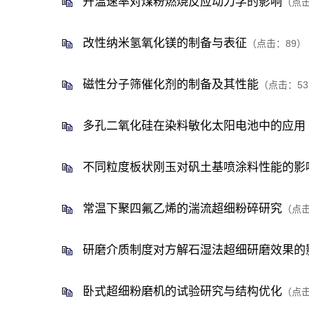
升温速率对煤粉燃烧反应动力学的影响
（点
改性纳米氢氧化镁的制备与表征
（点击：
89
）
磁性分子筛催化剂的制备及其性能
（点击：
53
多孔二氧化硅在染料敏化太阳电池中的应用
不同粒度板状刚玉对矾土基喷涂料性能的影
常温下聚四氟乙烯的湍流超细粉碎研究
（点
研磨介质制度对方解石湿法超细研磨效果的
卧式超细粉磨机的试验研究与结构优化
（点