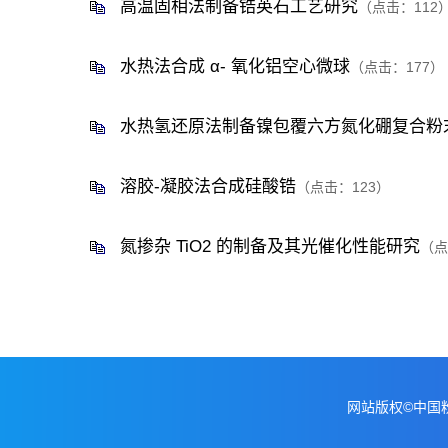
高温固相法制备锆英石工艺研究
（点击：
112
水热法合成 α- 氧化铝空心微球
（点击：
177
）
水热氢还原法制备镍包覆六方氮化硼复合粉
溶胶-凝胶法合成硅酸锆
（点击：
123
）
氮掺杂 TiO2 的制备及其光催化性能研究
（点
网站版权©中国