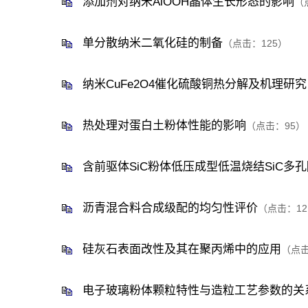
添加剂对纳米AlOOH晶体生长形态的影响
（
单分散纳米二氧化硅的制备
（点击：
125
）
纳米CuFe2O4催化硫酸铜热分解及机理研究
热处理对蛋白土粉体性能的影响
（点击：
95
）
含前驱体SiC粉体低压成型低温烧结SiC多
沥青混合料合成级配的均匀性评价
（点击：
12
硅灰石表面改性及其在聚丙烯中的应用
（点
电子玻璃粉体颗粒特性与造粒工艺参数的关