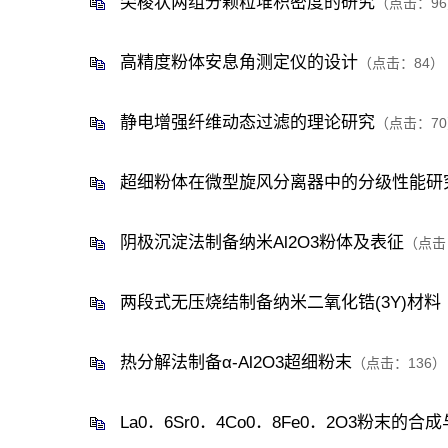
尖棱状两组分颗粒堆积密度的研究
（点击：
96
高精度粉体安息角测定仪的设计
（点击：
84
）
静电增强纤维动态过滤的理论研究
（点击：
70
超细粉体在微型旋风分离器中的分级性能研
阴极沉淀法制备纳米Al2O3粉体及表征
（点击
两段式无压烧结制备纳米二氧化锆(3Y)材料
热分解法制备α-Al2O3超细粉末
（点击：
136
）
La0．6Sr0．4Co0．8Fe0．2O3粉末的