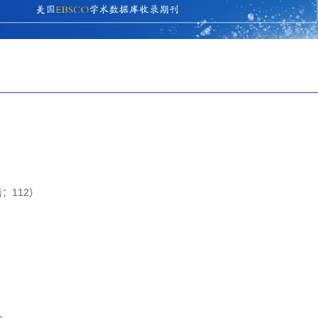
击：
112
）