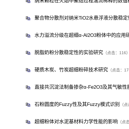
纳米颗粒在火焰中聚结过程湍流稀释的数值
聚合物分散剂对纳米TiO2水悬浮液分散稳
水力溢流分级在超细α-Al2O3粉体中的应用
脱脂奶粉分散稳定性的实验研究
（点击：
116
硬质木炭、竹炭超细粉碎技术研究
（点击：
17
直接共沉淀法制备掺杂α-Fe2O3及其气敏
石粉圆度的Fuzzy性及其Fuzzy模式识别
（点
超细粉体对水泥基材料力学性能的影响
（点