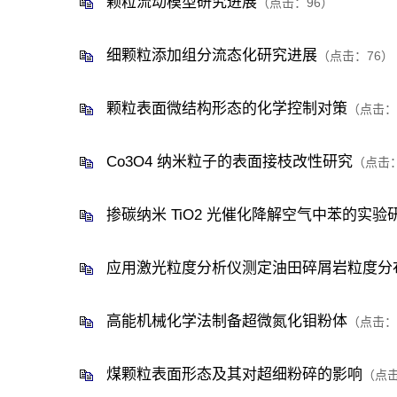
颗粒流动模型研究进展
（点击：
96
）
细颗粒添加组分流态化研究进展
（点击：
76
）
颗粒表面微结构形态的化学控制对策
（点击：
Co3O4 纳米粒子的表面接枝改性研究
（点击
掺碳纳米 TiO2 光催化降解空气中苯的实验
应用激光粒度分析仪测定油田碎屑岩粒度分
高能机械化学法制备超微氮化钼粉体
（点击：
煤颗粒表面形态及其对超细粉碎的影响
（点