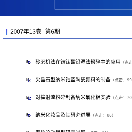
2007年13卷 第6期
砂磨机法在锆钛酸铅湿法粉碎中的应用
（点
尖晶石型纳米钴蓝陶瓷颜料的制备
（点击：
99
对撞射流粉碎制备纳米氧化铝实验
（点击：
70
纳米化妆品及其研究进展
（点击：
86
）